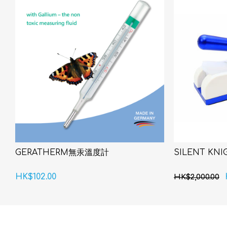
GERATHERM無汞溫度計
SILENT KN
HK$102.00
HK$2,000.00