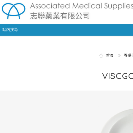
首頁
吞嚥
VISC