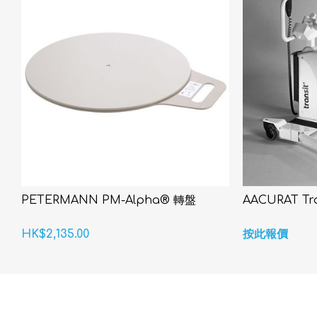
PETERMANN PM-Alpha® 轉盤
AACURAT T
HK$2,135.00
按此報價