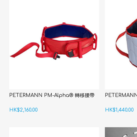
PETERMANN PM-Alpha® 轉移腰帶
PETERMANN
HK$2,160.00
HK$1,440.00