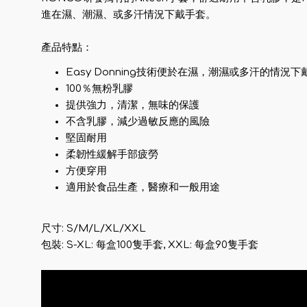
進在濕、潮濕、或多汗情況下戴手套。
產品特點：
Easy Donning技術便於在濕，潮濕或多汗的情況
100％無粉乳膠
提供強力，清潔，無味的保護
不含乳膠，減少過敏反應的風險
堅固耐用
柔韌性緩解手部疲勞
方便穿用
適用於食品生產，醫療和一般用途
尺寸: S/M/L/XL/XXL
包裝: S-XL: 每盒100隻手套, XXL: 每盒90隻手套